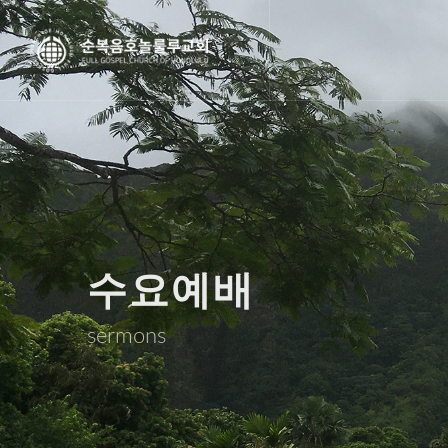
수요예배
sermons