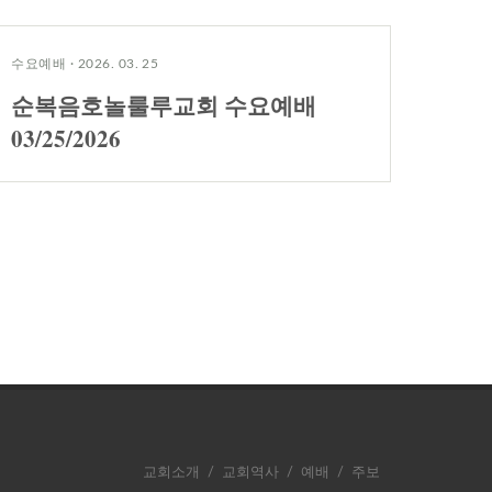
수요예배
·
2026. 03. 25
순복음호놀룰루교회 수요예배
03/25/2026
교회소개
/
교회역사
/
예배
/
주보