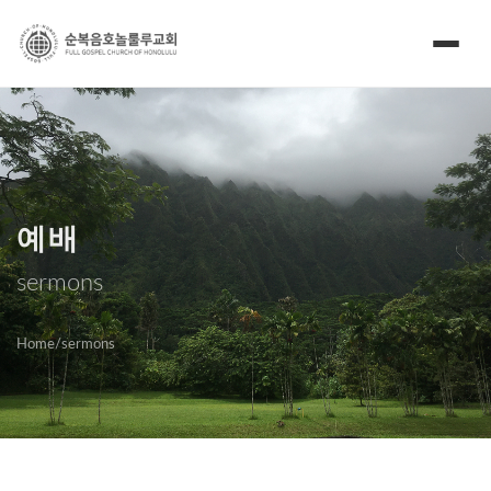
예배
sermons
Home
/
sermons