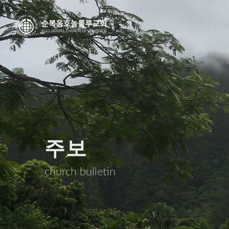
주보
church bulletin