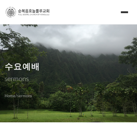
수요예배
sermons
Home
/
sermons